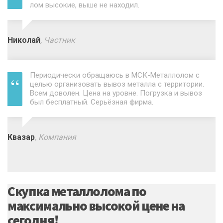
лом высокие, выше не находил.
Николай
, Частник
Периодически обращаюсь в МСК-Металлолом с
целью организовать вывоз металла с территории.
Всем доволен. Цена на уровне. Погрузка и вывоз
был бесплатный. Серьёзная фирма.
Квазар
, Компания
Скупка металлолома по
максимально высокой цене на
сегодня!