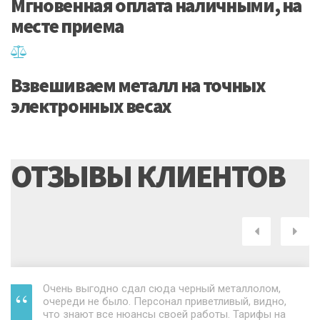
Мгновенная оплата наличными, на
месте приема
Взвешиваем металл на точных
электронных весах
ОТЗЫВЫ КЛИЕНТОВ
Следующ
Пр
Очень выгодно сдал сюда черный металлолом,
очереди не было. Персонал приветливый, видно,
что знают все нюансы своей работы. Тарифы на