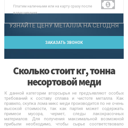
Платим наличными или на карту сразу после
взвешивания.
УЗНАЙТЕ ЦЕНУ МЕТАЛЛА НА СЕГОДНЯ
ЗАКАЗАТЬ ЗВОНОК
Сколько стоит кг, тонна
несортовой меди
К данной категории вторсырья не предъявляют особых
требований к составу сплава и чистоте металла. Как
правило, скупка лома микс меди производится по не очень
высокой стоимости, так как партия может содержать
примеси мусора, чермет, следы лакокрасочных
материалов. Для получения максимальной возможной
прибыли необходимо, чтобы сырье соответствовало