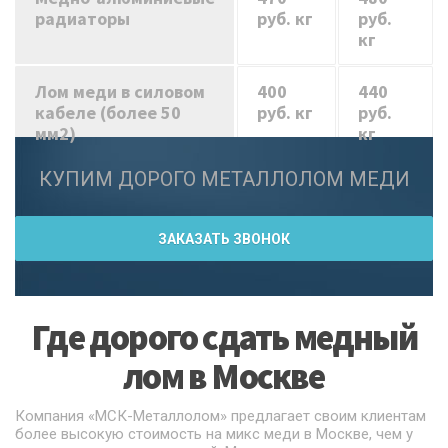
радиаторы
руб. кг
руб.
кг
Лом меди в силовом
400
440
кабеле (более 50
руб. кг
руб.
мм2)
кг
КУПИМ ДОРОГО МЕТАЛЛОЛОМ МЕДИ
ЗАКАЗАТЬ ЗВОНОК
Где дорого сдать медный
лом в Москве
Компания «МСК-Металлолом» предлагает своим клиентам
более высокую стоимость на микс меди в Москве, чем у