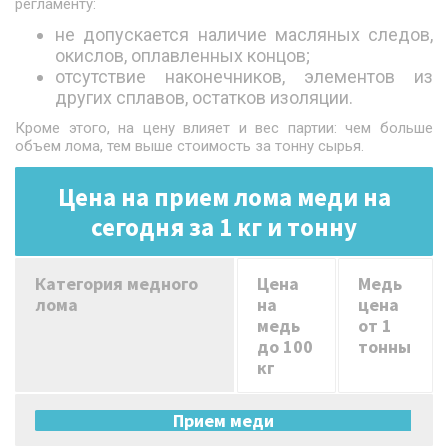
регламенту:
не допускается наличие масляных следов,
окислов, оплавленных концов;
отсутствие наконечников, элементов из
других сплавов, остатков изоляции.
Кроме этого, на цену влияет и вес партии: чем больше
объем лома, тем выше стоимость за тонну сырья.
Цена на прием лома меди на
сегодня за 1 кг и тонну
Категория медного
Цена
Медь
лома
на
цена
медь
от 1
до 100
тонны
кг
Прием меди