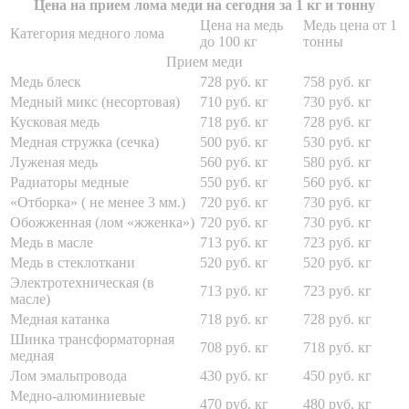
Цена на прием лома меди на сегодня за 1 кг и тонну
Цена на медь
Медь цена от 1
Категория медного лома
до 100 кг
тонны
Прием меди
Медь блеск
728 руб. кг
758 руб. кг
Медный микс (несортовая)
710 руб. кг
730 руб. кг
Кусковая медь
718 руб. кг
728 руб. кг
Медная стружка (сечка)
500 руб. кг
530 руб. кг
Луженая медь
560 руб. кг
580 руб. кг
Радиаторы медные
550 руб. кг
560 руб. кг
«Отборка» ( не менее 3 мм.)
720 руб. кг
730 руб. кг
Обожженная (лом «жженка»)
720 руб. кг
730 руб. кг
Медь в масле
713 руб. кг
723 руб. кг
Медь в стеклоткани
520 руб. кг
520 руб. кг
Электротехническая (в
713 руб. кг
723 руб. кг
масле)
Медная катанка
718 руб. кг
728 руб. кг
Шинка трансформаторная
708 руб. кг
718 руб. кг
медная
Лом эмальпровода
430 руб. кг
450 руб. кг
Медно-алюминиевые
470 руб. кг
480 руб. кг