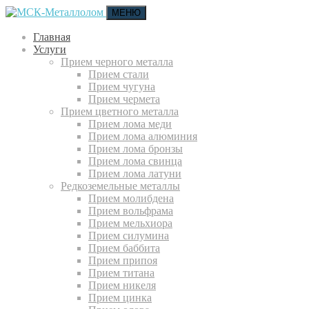
МЕНЮ
Главная
Услуги
Прием черного металла
Прием стали
Прием чугуна
Прием чермета
Прием цветного металла
Прием лома меди
Прием лома алюминия
Прием лома бронзы
Прием лома свинца
Прием лома латуни
Редкоземельные металлы
Прием молибдена
Прием вольфрама
Прием мельхиора
Прием силумина
Прием баббита
Прием припоя
Прием титана
Прием никеля
Прием цинка