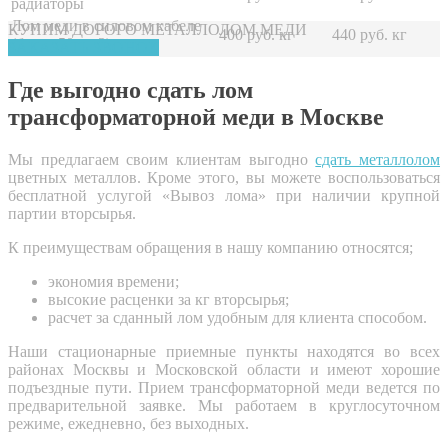
радиаторы
Лом меди в силовом кабеле
КУПИМ ДОРОГО МЕТАЛЛОЛОМ МЕДИ
400 руб. кг
440 руб. кг
(более 50 мм2)
ЗАКАЗАТЬ ЗВОНОК
Где выгодно сдать лом
трансформаторной меди в Москве
Мы предлагаем своим клиентам выгодно
сдать металлолом
цветных металлов. Кроме этого, вы можете воспользоваться
бесплатной услугой «Вывоз лома» при наличии крупной
партии вторсырья.
К преимуществам обращения в нашу компанию относятся;
экономия времени;
высокие расценки за кг вторсырья;
расчет за сданный лом удобным для клиента способом.
Наши стационарные приемные пункты находятся во всех
районах Москвы и Московской области и имеют хорошие
подъездные пути. Прием трансформаторной меди ведется по
предварительной заявке. Мы работаем в круглосуточном
режиме, ежедневно, без выходных.